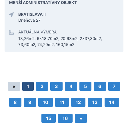
MENŠÍ ADMINISTRATÍVNY OBJEKT
BRATISLAVA II
Drieňova 27
AKTUÁLNA VÝMERA
18,26m2, 6x18,70m2, 20,63m2, 2x37,30m2,
73,60m2, 74,20m2, 160,15m2
«
1
2
3
4
5
6
7
8
9
10
11
12
13
14
15
16
»